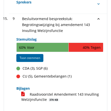
Sprekers
9
Besluitvormend bespreekstuk:
Begrotingswijziging bij amendement 143
Invulling Welzijnsfunctie
Stemuitslag
60% Voor
40% Tegen
Toon stemmen
CDA (3), SGP (6)
voor
CU (5), Gemeentebelangen (1)
tegen
Bijlagen
Raadsvoorstel Amendement 143 Invulling
Welzijnsfunctie
370 KB