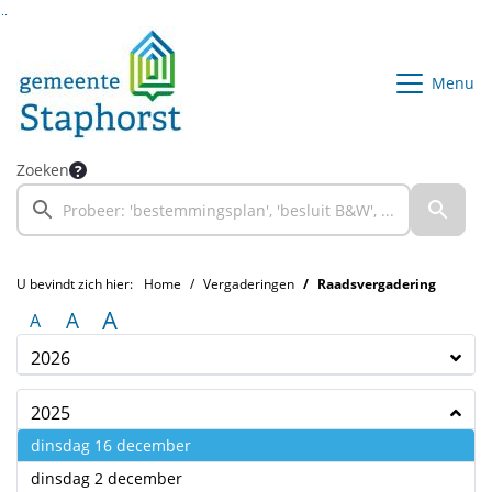
Ga naar de inhoud van deze pagina
Ga naar het zoeken
Ga naar het menu
Menu
Zoeken
U bevindt zich hier:
Home
Vergaderingen
Raadsvergadering
A
A
A
2026
2025
2025
dinsdag 16 december
2025
dinsdag 2 december