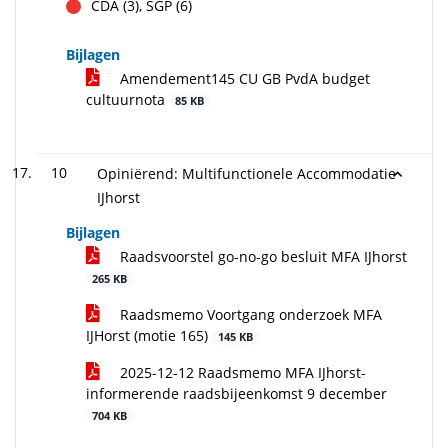
CDA (3), SGP (6)
tegen
Bijlagen
Amendement145 CU GB PvdA budget
cultuurnota
85 KB
10
Opiniërend: Multifunctionele Accommodatie
IJhorst
Bijlagen
Raadsvoorstel go-no-go besluit MFA IJhorst
265 KB
Raadsmemo Voortgang onderzoek MFA
IJHorst (motie 165)
145 KB
2025-12-12 Raadsmemo MFA IJhorst-
informerende raadsbijeenkomst 9 december
704 KB