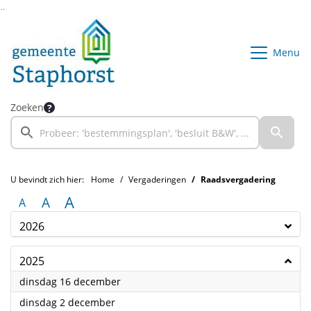
Ga naar de inhoud van deze pagina
Ga naar het zoeken
Ga naar het menu
Menu
Zoeken
U bevindt zich hier:
Home
Vergaderingen
Raadsvergadering
A
A
A
2026
2025
2025
dinsdag 16 december
2025
dinsdag 2 december