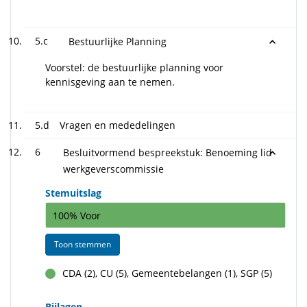
5.c
Bestuurlijke Planning
Voorstel: de bestuurlijke planning voor
kennisgeving aan te nemen.
5.d
Vragen en mededelingen
6
Besluitvormend bespreekstuk: Benoeming lid
werkgeverscommissie
Stemuitslag
100% Voor
Toon stemmen
CDA (2), CU (5), Gemeentebelangen (1), SGP (5)
voor
Bijlagen