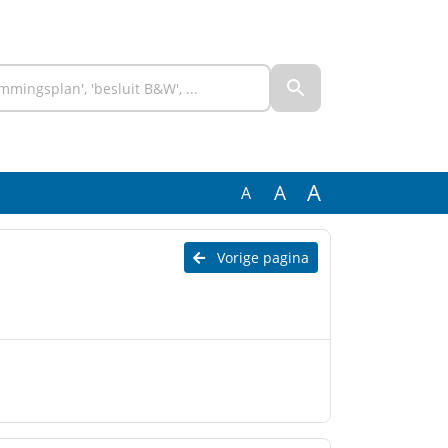
A
A
A
Vorige pagina