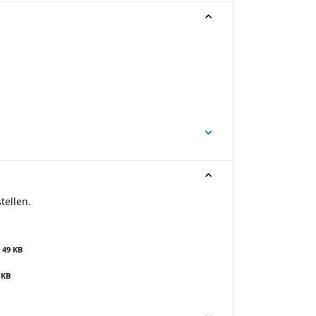
tellen.
49 KB
 KB