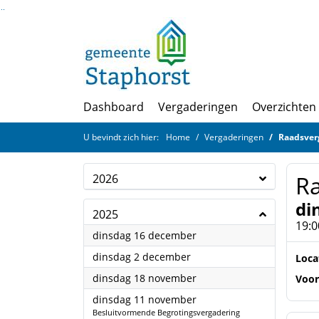
Ga naar de inhoud van deze pagina
Ga naar het zoeken
Ga naar het menu
Dashboard
Vergaderingen
Overzichten
U bevindt zich hier:
Home
Vergaderingen
Raadsver
R
2026
di
2025
19:0
2025
dinsdag 16 december
2025
dinsdag 2 december
Loca
2025
dinsdag 18 november
Voor
2025
dinsdag 11 november
Besluitvormende Begrotingsvergadering