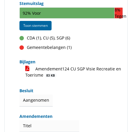
Stemuitslag
8%
92% Voor
Tegen
Toon stemmen
CDA (1), CU (5), SGP (6)
voor
Gemeentebelangen (1)
tegen
Bijlagen
Amendement124 CU SGP Visie Recreatie en
Toerisme
83 KB
Besluit
Aangenomen
Amendementen
Titel