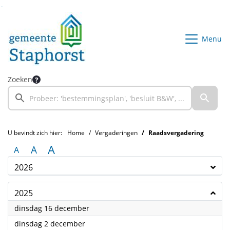
Ga naar de inhoud van deze pagina
Ga naar het zoeken
Ga naar het menu
Menu
Zoeken
U bevindt zich hier:
Home
Vergaderingen
Raadsvergadering
A
A
A
2026
2025
2025
dinsdag 16 december
2025
dinsdag 2 december