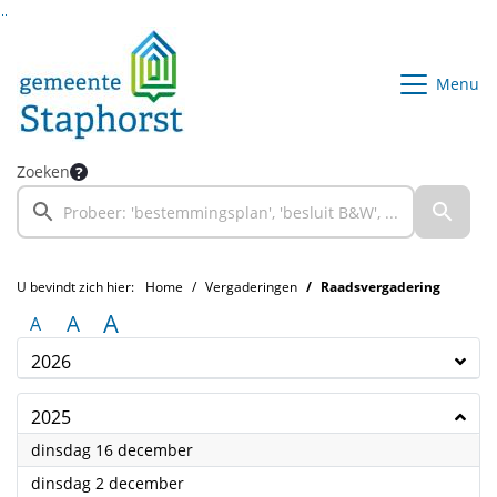
Ga naar de inhoud van deze pagina
Ga naar het zoeken
Ga naar het menu
Menu
Zoeken
U bevindt zich hier:
Home
Vergaderingen
Raadsvergadering
A
A
A
2026
2025
2025
dinsdag 16 december
2025
dinsdag 2 december