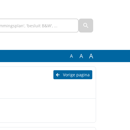
A
A
A
Vorige pagina