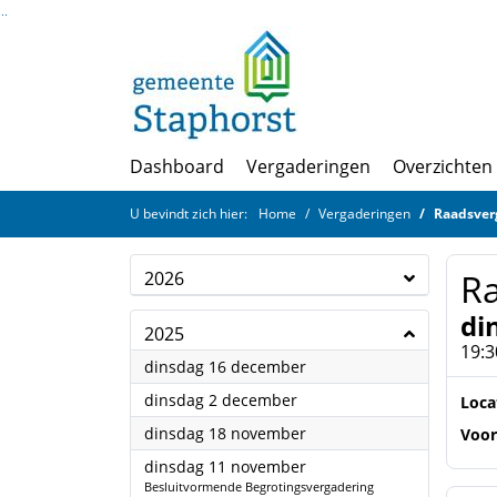
Ga naar de inhoud van deze pagina
Ga naar het zoeken
Ga naar het menu
Dashboard
Vergaderingen
Overzichten
U bevindt zich hier:
Home
Vergaderingen
Raadsver
R
2026
di
2025
19:3
2025
dinsdag 16 december
2025
dinsdag 2 december
Loca
2025
dinsdag 18 november
Voor
2025
dinsdag 11 november
Besluitvormende Begrotingsvergadering