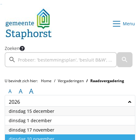
Ga naar de inhoud van deze pagina
Ga naar het zoeken
Ga naar het menu
Menu
Zoeken
U bevindt zich hier:
Home
Vergaderingen
Raadsvergadering
A
A
A
2026
2026
dinsdag 15 december
2026
dinsdag 1 december
2026
dinsdag 17 november
2026
dinsdag 10 november