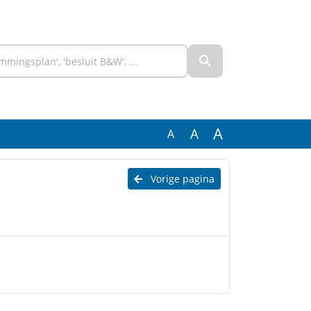
A
A
A
Vorige pagina