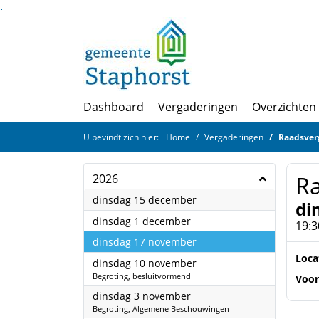
Ga naar de inhoud van deze pagina
Ga naar het zoeken
Ga naar het menu
Dashboard
Vergaderingen
Overzichten
U bevindt zich hier:
Home
Vergaderingen
Raadsver
R
2026
2026
dinsdag 15 december
di
2026
dinsdag 1 december
19:3
2026
dinsdag 17 november
Loca
2026
dinsdag 10 november
Begroting, besluitvormend
Voor
2026
dinsdag 3 november
Begroting, Algemene Beschouwingen