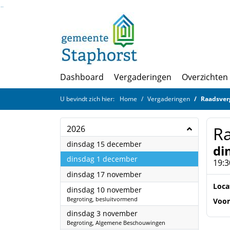
Ga naar de inhoud van deze pagina
Ga naar het zoeken
Ga naar het menu
Dashboard
Vergaderingen
Overzichten
U bevindt zich hier:
Home
Vergaderingen
Raadsver
R
2026
2026
dinsdag 15 december
di
2026
dinsdag 1 december
19:3
2026
dinsdag 17 november
Loca
2026
dinsdag 10 november
Begroting, besluitvormend
Voor
2026
dinsdag 3 november
Begroting, Algemene Beschouwingen