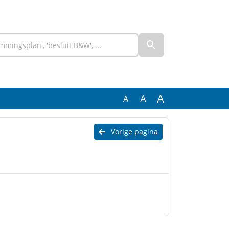
A
A
A
Vorige pagina