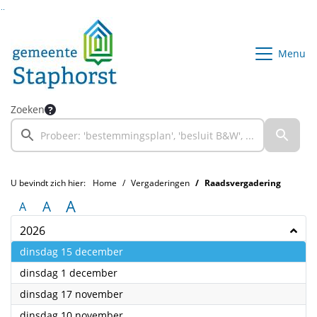
Ga naar de inhoud van deze pagina
Ga naar het zoeken
Ga naar het menu
Menu
Zoeken
U bevindt zich hier:
Home
Vergaderingen
Raadsvergadering
A
A
A
2026
2026
dinsdag 15 december
2026
dinsdag 1 december
2026
dinsdag 17 november
2026
dinsdag 10 november