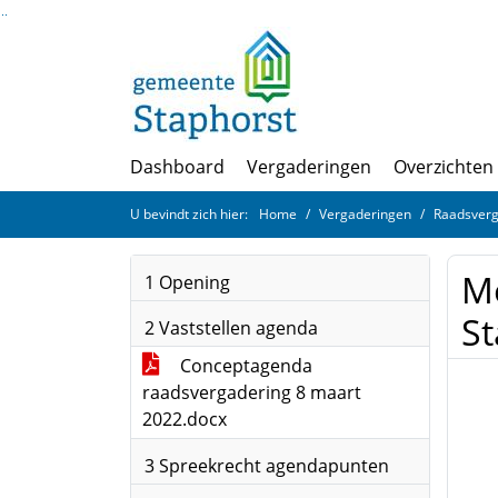
Ga naar de inhoud van deze pagina
Ga naar het zoeken
Ga naar het menu
Dashboard
Vergaderingen
Overzichten
U bevindt zich hier:
Home
Vergaderingen
Raadsverg
Mo
1 Opening
St
2 Vaststellen agenda
Conceptagenda
raadsvergadering 8 maart
2022.docx
3 Spreekrecht agendapunten