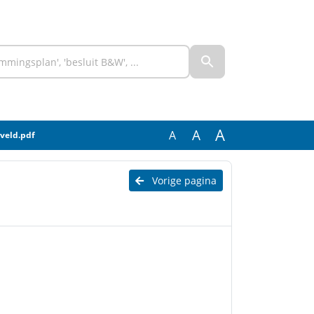
A
A
A
rveld.pdf
Vorige pagina