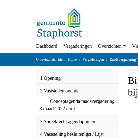
Ga naar de inhoud van deze pagina
Ga naar het zoeken
Ga naar het menu
Dashboard
Vergaderingen
Overzichten
U bevindt zich hier:
Home
Vergaderingen
Raadsverg
Bi
1 Opening
To
2 Vaststellen agenda
Conceptagenda
raadsvergadering 8 maart
2022.docx
3 Spreekrecht agendapunten