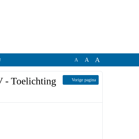
A
A
A
chting bijlage 7.pdf
 RV -
Vorige pagina