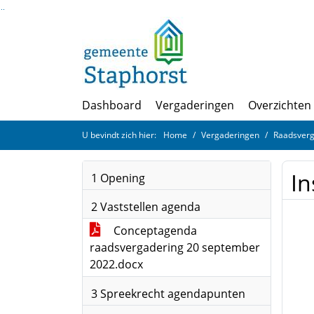
Ga naar de inhoud van deze pagina
Ga naar het zoeken
Ga naar het menu
Dashboard
Vergaderingen
Overzichten
U bevindt zich hier:
Home
Vergaderingen
Raadsverg
In
1 Opening
2 Vaststellen agenda
Conceptagenda
raadsvergadering 20 september
2022.docx
3 Spreekrecht agendapunten