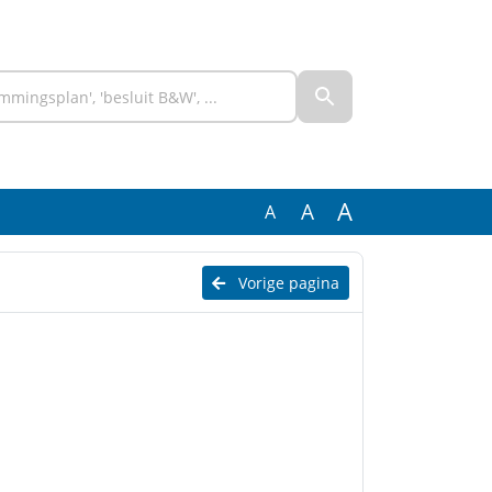
A
A
A
Vorige pagina