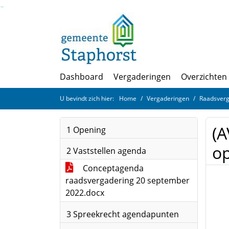
Ga naar de inhoud van deze pagina
Ga naar het zoeken
Ga naar het menu
Dashboard
Vergaderingen
Overzichten
U bevindt zich hier:
Home
Vergaderingen
Raadsverg
(A
1 Opening
op
2 Vaststellen agenda
Conceptagenda
raadsvergadering 20 september
2022.docx
3 Spreekrecht agendapunten