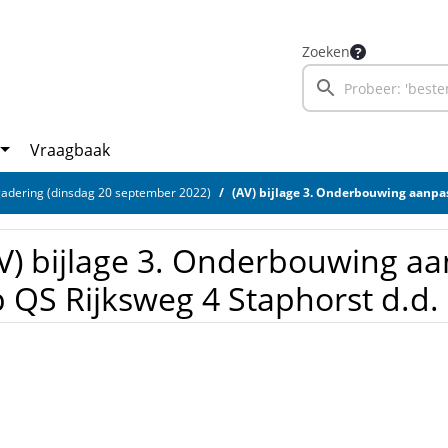
Zoeken
Vraagbaak
adering (dinsdag 20 september 2022)
(AV) bijlage 3. Onderbouwing aanpassingen op QS 
V) bijlage 3. Onderbouwing a
 QS Rijksweg 4 Staphorst d.d.