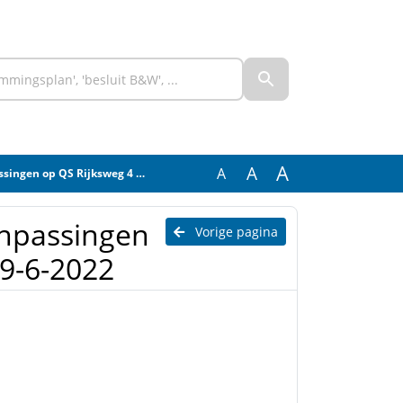
A
A
A
Rijksweg 4 Staphorst d.d. 9-6-2022
anpassingen
Vorige pagina
 9-6-2022