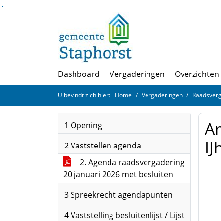
Ga naar de inhoud van deze pagina
Ga naar het zoeken
Ga naar het menu
Dashboard
Vergaderingen
Overzichten
U bevindt zich hier:
Home
Vergaderingen
Raadsverg
A
1 Opening
IJ
2 Vaststellen agenda
2. Agenda raadsvergadering
20 januari 2026 met besluiten
3 Spreekrecht agendapunten
4 Vaststelling besluitenlijst / Lijst