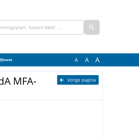
A
A
A
Jhorst
dA MFA-
Vorige pagina