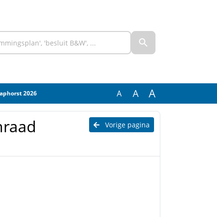
A
A
A
taphorst 2026
nraad
Vorige pagina