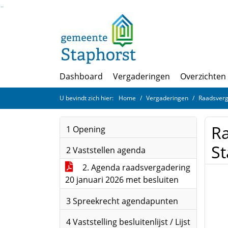
Ga naar de inhoud van deze pagina
Ga naar het zoeken
Ga naar het menu
Dashboard
Vergaderingen
Overzichten
U bevindt zich hier:
Home
Vergaderingen
Raadsverg
Ra
1 Opening
St
2 Vaststellen agenda
2. Agenda raadsvergadering
20 januari 2026 met besluiten
3 Spreekrecht agendapunten
4 Vaststelling besluitenlijst / Lijst